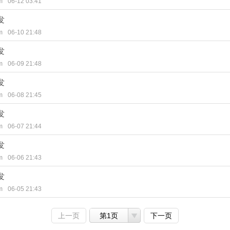
m
06-12 03:41
发
m
06-10 21:48
发
m
06-09 21:48
发
m
06-08 21:45
发
m
06-07 21:44
发
m
06-06 21:43
发
m
06-05 21:43
上一页
第1页
下一页