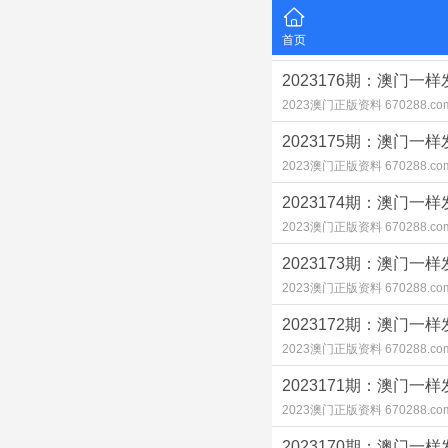
首页
2023176期：澳门一样
2023澳门正版资料 670288.co
2023175期：澳门一样
2023澳门正版资料 670288.co
2023174期：澳门一样
2023澳门正版资料 670288.co
2023173期：澳门一样
2023澳门正版资料 670288.co
2023172期：澳门一样
2023澳门正版资料 670288.co
2023171期：澳门一样
2023澳门正版资料 670288.co
2023170期：澳门一样